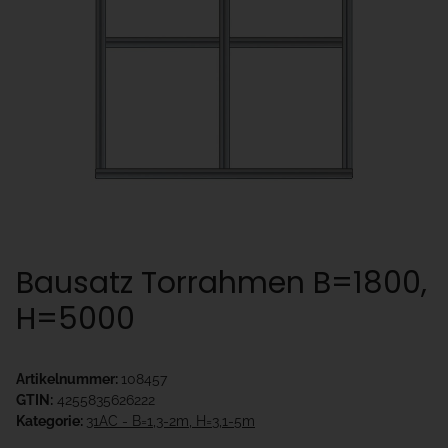
Bausatz Torrahmen B=1800,
H=5000
Artikelnummer:
108457
GTIN:
4255835626222
Kategorie:
31AC - B=1,3-2m, H=3,1-5m