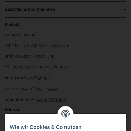
Gesetzliche Informationen
Kontakt
Sie erreichen uns
von Mo. - Do. von 9:00 - 12:00 Uhr
und von 14:00 - 17:00 Uhr
Freitag von 9:00 - 12:00 Uhr unter:
☎️ +49 (0) 8752 8658090
per Fax: +49 (0) 8752 - 9599
oder über unser
Kontaktformular
Adresse
Bauer-Systemtechnik GmbH
Wie wir Cookies & Co nutzen
Gewerbering 17