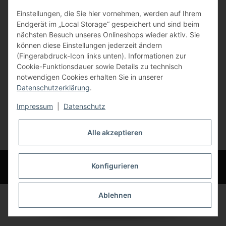
Einstellungen, die Sie hier vornehmen, werden auf Ihrem
84072 Au i.d. Hallertau
Endgerät im „Local Storage“ gespeichert und sind beim
nächsten Besuch unseres Onlineshops wieder aktiv. Sie
info@bauer-tore.de
können diese Einstellungen jederzeit ändern
(Fingerabdruck-Icon links unten). Informationen zur
Cookie-Funktionsdauer sowie Details zu technisch
notwendigen Cookies erhalten Sie in unserer
Datenschutzerklärung
.
Impressum
|
Datenschutz
Vertrag widerrufen
Alle akzeptieren
* Alle Preise inkl. gesetzlicher USt., zzgl.
Versand
© Bauer-Systemtechnik GmbH - Technische Änderungen und Irrtümer
Konfigurieren
vorbehalten
Ablehnen