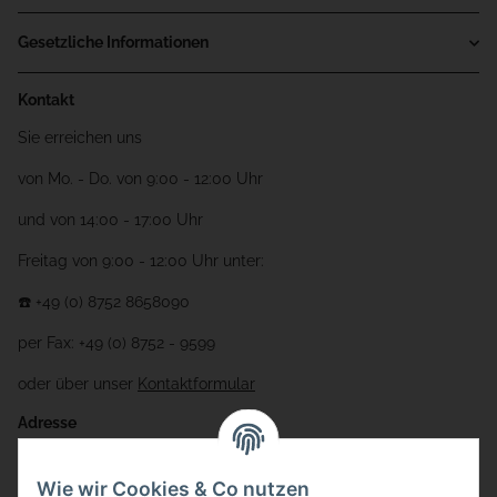
Gesetzliche Informationen
Kontakt
Sie erreichen uns
von Mo. - Do. von 9:00 - 12:00 Uhr
und von 14:00 - 17:00 Uhr
Freitag von 9:00 - 12:00 Uhr unter:
☎️ +49 (0) 8752 8658090
per Fax: +49 (0) 8752 - 9599
oder über unser
Kontaktformular
Adresse
Bauer-Systemtechnik GmbH
Wie wir Cookies & Co nutzen