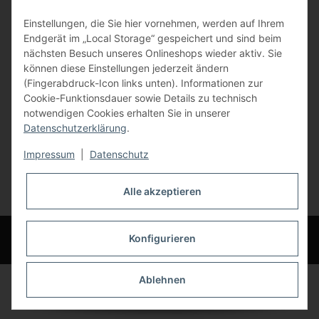
Gewerbering 17
Einstellungen, die Sie hier vornehmen, werden auf Ihrem
84072 Au i.d. Hallertau
Endgerät im „Local Storage“ gespeichert und sind beim
nächsten Besuch unseres Onlineshops wieder aktiv. Sie
info@bauer-tore.de
können diese Einstellungen jederzeit ändern
(Fingerabdruck-Icon links unten). Informationen zur
Cookie-Funktionsdauer sowie Details zu technisch
notwendigen Cookies erhalten Sie in unserer
Datenschutzerklärung
.
Impressum
|
Datenschutz
Vertrag widerrufen
Alle akzeptieren
* Alle Preise inkl. gesetzlicher USt., zzgl.
Versand
© Bauer-Systemtechnik GmbH - Technische Änderungen und Irrtümer
Konfigurieren
vorbehalten
Ablehnen