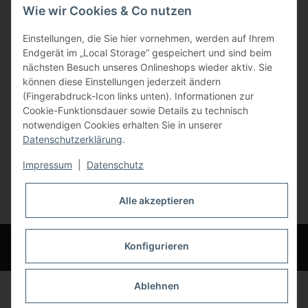
Wie wir Cookies & Co nutzen
Gewerbering 17
Einstellungen, die Sie hier vornehmen, werden auf Ihrem
84072 Au i.d. Hallertau
Endgerät im „Local Storage“ gespeichert und sind beim
nächsten Besuch unseres Onlineshops wieder aktiv. Sie
info@bauer-tore.de
können diese Einstellungen jederzeit ändern
(Fingerabdruck-Icon links unten). Informationen zur
Cookie-Funktionsdauer sowie Details zu technisch
notwendigen Cookies erhalten Sie in unserer
Datenschutzerklärung
.
Impressum
|
Datenschutz
Vertrag widerrufen
Alle akzeptieren
* Alle Preise inkl. gesetzlicher USt., zzgl.
Versand
© Bauer-Systemtechnik GmbH - Technische Änderungen und Irrtümer
Konfigurieren
vorbehalten
Ablehnen