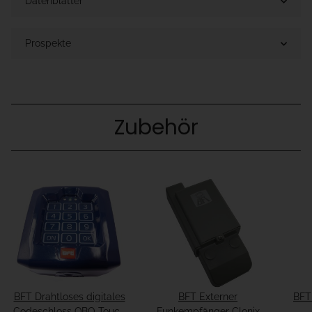
Datenblätter
Prospekte
Zubehör
BFT Drahtloses digitales
BFT Externer
BFT
Codeschloss QBO Touch
Funkempfänger Clonix