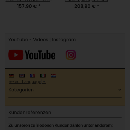
157,90 €
*
208,90 €
*
10 Kanal 433 MHz
2E 2 Kanal 433 MHz
YouTube - Videos | Instagram
Select Language
▼
Kategorien
Kundenreferenzen
Zu unseren zufriedenen Kunden zählen unter anderem: