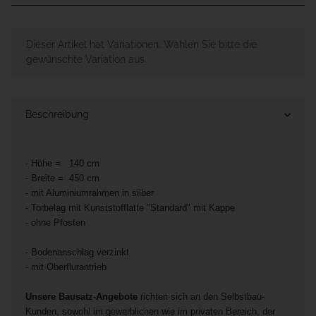
x
Dieser Artikel hat Variationen. Wählen Sie bitte die
gewünschte Variation aus.
Beschreibung
- Höhe = 140 cm
- Breite = 450 cm
- mit Aluminiumrahmen in silber
- Torbelag mit Kunststofflatte "Standard" mit Kappe
- ohne Pfosten
- Bodenanschlag verzinkt
- mit Oberflurantrieb
Unsere Bausatz-Angebote
richten sich an den Selbstbau-
Kunden, sowohl im gewerblichen wie im privaten Bereich, der