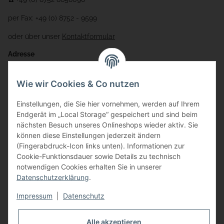
per Fax: +49 (0) 8752 - 9599
oder über unser
Kontaktformular
Adresse
Bauer-Systemtechnik GmbH
Wie wir Cookies & Co nutzen
Gewerbering 17
Einstellungen, die Sie hier vornehmen, werden auf Ihrem
84072 Au i.d. Hallertau
Endgerät im „Local Storage“ gespeichert und sind beim
nächsten Besuch unseres Onlineshops wieder aktiv. Sie
info@bauer-tore.de
können diese Einstellungen jederzeit ändern
(Fingerabdruck-Icon links unten). Informationen zur
Cookie-Funktionsdauer sowie Details zu technisch
notwendigen Cookies erhalten Sie in unserer
Datenschutzerklärung
.
Impressum
|
Datenschutz
Vertrag widerrufen
Alle akzeptieren