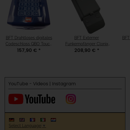
BFT Drahtloses digitales
BFT Externer
BFT
Codeschloss QBO Touch
Funkempfänger Clonix
157,90 €
*
208,90 €
*
10 Kanal 433 MHz
2E 2 Kanal 433 MHz
YouTube - Videos | Instagram
Select Language
▼