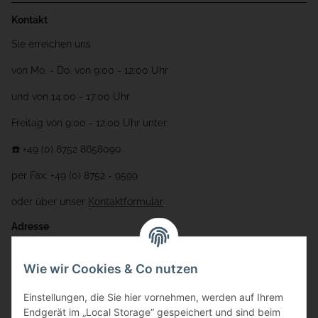
Kontakt
Sie erreichen uns
von Mo. - Do. von 9:00 - 12:00 Uhr
und von 14:00 - 17:00 Uhr
Freitag von 9:00 - 12:00 Uhr unter:
☎️ +49 (0) 8752 8658090
per Fax: +49 (0) 8752 - 9599
oder über unser
Kontaktformular
Adresse
Bauer-Systemtechnik GmbH
Wie wir Cookies & Co nutzen
Gewerbering 17
Einstellungen, die Sie hier vornehmen, werden auf Ihrem
84072 Au i.d. Hallertau
Endgerät im „Local Storage“ gespeichert und sind beim