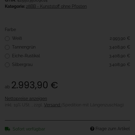
GTIN:
4255835609614
Kategorie:
28BB - Kunststoff ohne Pfosten
Farbe
Weiß
2.993,90 €
Tannengrün
3.408,90 €
Eiche-Rustikal
3.408,90 €
Silbergrau
3.408,90 €
2.993,90 €
ab
Nettopreise anzeigen
inkl. 19% USt. , zzgl.
Versand
(Spedition mit Längenzuschlag)
Frage zum Artikel
Sofort verfügbar