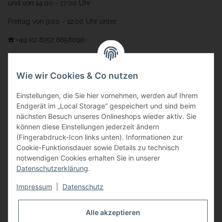
und von 14:00 - 17:00 Uhr
Freitag von 9:00 - 12:00 Uhr unter:
☎️ +49 (0) 8752 8658090
per Fax: +49 (0) 8752 - 9599
Wie wir Cookies & Co nutzen
oder über unser
Kontaktformular
Adresse
Einstellungen, die Sie hier vornehmen, werden auf Ihrem
Endgerät im „Local Storage“ gespeichert und sind beim
Bauer-Systemtechnik GmbH
nächsten Besuch unseres Onlineshops wieder aktiv. Sie
können diese Einstellungen jederzeit ändern
Gewerbering 17
(Fingerabdruck-Icon links unten). Informationen zur
84072 Au i.d. Hallertau
Cookie-Funktionsdauer sowie Details zu technisch
notwendigen Cookies erhalten Sie in unserer
info@bauer-tore.de
Datenschutzerklärung
.
Impressum
|
Datenschutz
Alle akzeptieren