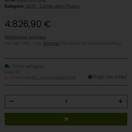
GTIN:
4255835613109
Kategorie:
28CD - Lärche ohne Pfosten
4.826,90 €
Nettopreise anzeigen
inkl. 19% USt. , zzgl.
Versand
(Spedition mit Längenzuschlag)
Sofort verfügbar
Lieferzeit:
Frage zum Artikel
5 - 10 Werktage
(DE - Ausland abweichend)