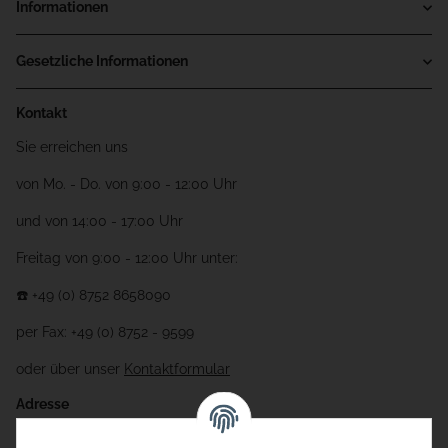
Informationen
Gesetzliche Informationen
Kontakt
Sie erreichen uns
von Mo. - Do. von 9:00 - 12:00 Uhr
und von 14:00 - 17:00 Uhr
Freitag von 9:00 - 12:00 Uhr unter:
☎️ +49 (0) 8752 8658090
per Fax: +49 (0) 8752 - 9599
oder über unser
Kontaktformular
Adresse
Bauer-Systemtechnik GmbH