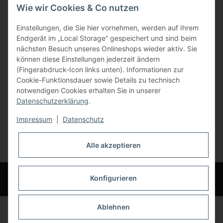
Wie wir Cookies & Co nutzen
Gewerbering 17
Einstellungen, die Sie hier vornehmen, werden auf Ihrem
84072 Au i.d. Hallertau
Endgerät im „Local Storage“ gespeichert und sind beim
nächsten Besuch unseres Onlineshops wieder aktiv. Sie
info@bauer-tore.de
können diese Einstellungen jederzeit ändern
(Fingerabdruck-Icon links unten). Informationen zur
Cookie-Funktionsdauer sowie Details zu technisch
notwendigen Cookies erhalten Sie in unserer
Datenschutzerklärung
.
Impressum
|
Datenschutz
Vertrag widerrufen
Alle akzeptieren
* Alle Preise inkl. gesetzlicher USt., zzgl.
Versand
© Bauer-Systemtechnik GmbH - Technische Änderungen und Irrtümer
Konfigurieren
vorbehalten
Ablehnen