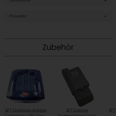
Datenblätter
Prospekte
Zubehör
BFT Drahtloses digitales
BFT Externer
BFT
Codeschloss QBO Touch
Funkempfänger Clonix