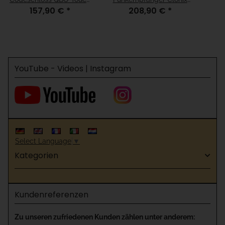
157,90 €
*
208,90 €
*
10 Kanal 433 MHz
2E 2 Kanal 433 MHz
YouTube - Videos | Instagram
Select Language
▼
Kategorien
Kundenreferenzen
Zu unseren zufriedenen Kunden zählen unter anderem: